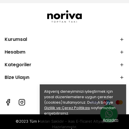
Kurumsal
Hesabım
Kategoriler
Bize Ulaşın
Alışveriş deneyiminizi iyileştirmek için
yasal düzenlemelere uygun çerezler
(cookies) kullanıyoruz. Detaylı bilgiye
Gizlilik ve Çerez Politikası
sayfamızdan
erişebilirsiniz.
Anladım
©2023 Tüm Hakları Saklıdır - ikas E-Ticaret
Altyapısı ile
Hazırlanmıştır.