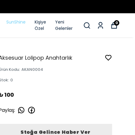
SunShine
Kişiye
Yeni
0
Özel
Gelenler
Aksesuar Lolipop Anahtarlık
Ürün Kodu
:
AKAN0004
Stok
:
0
₺ 100
Paylaş
:
Stoğa Gelince Haber Ver