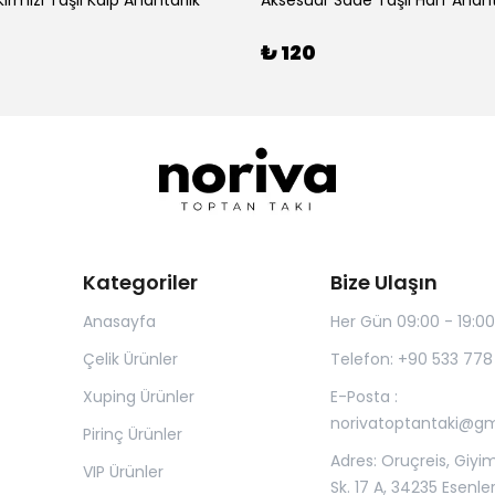
ırmızı Taşlı Kalp Anahtarlık
Aksesuar Sade Taşlı Harf Anaht
₺ 120
Kategoriler
Bize Ulaşın
Anasayfa
Her Gün 09:00 - 19:00
Çelik Ürünler
Telefon: +90 533 778
Xuping Ürünler
E-Posta :
norivatoptantaki@g
Pirinç Ürünler
Adres: Oruçreis, Giyim
VIP Ürünler
Sk. 17 A, 34235 Esenle