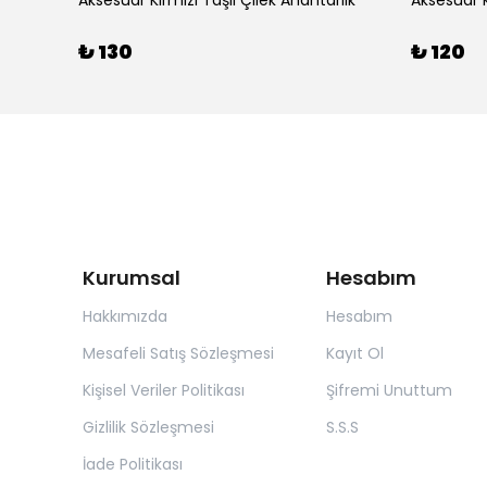
arlık
Aksesuar Kırmızı Taşlı Çilek Anahtarlık
Aksesuar K
₺ 130
₺ 120
Kurumsal
Hesabım
Hakkımızda
Hesabım
Mesafeli Satış Sözleşmesi
Kayıt Ol
Kişisel Veriler Politikası
Şifremi Unuttum
Gizlilik Sözleşmesi
S.S.S
İade Politikası