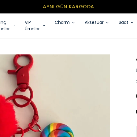
MİNİMUM SEPET TUTARI 500₺
rinç
VIP
Charm
Aksesuar
Saat
ünler
Ürünler