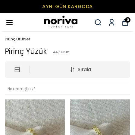
MİNİMUM SEPET TUTARI 500₺
0
Pirinç Ürünler
Pirinç Yüzük
447
ürün
Sırala