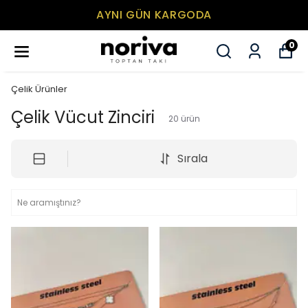
MİNİMUM SEPET TUTARI 500₺
0
Çelik Ürünler
Çelik Vücut Zinciri
20
ürün
Sırala