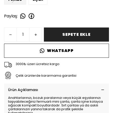
Paylaş
:
SEPETE EKLE
WHATSAPP
3000₺ üzeri ücretsiz kargo
Çelik ürünlerde kararmama garantisi
Ürün Açıklaması
Anahtarlarınızı, bozuk paralarınızı veya küçük eşyalarınızı
taşıyabileceğiniz fermuarlı mini çanta, çanta içine kolayca
sığacak kompakt boyutlardadır. Sırt çantası ya da askılı
çantalarınızın yanına takarak da pratik şekilde
kullanabilirsiniz.