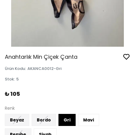
Anahtarlık Min Çiçek Çanta
Ürün Kodu
:
AKANCA0012-Gri
Stok
:
5
₺ 105
Renk
Beyaz
Bordo
Gri
Mavi
Pembe
Siyah