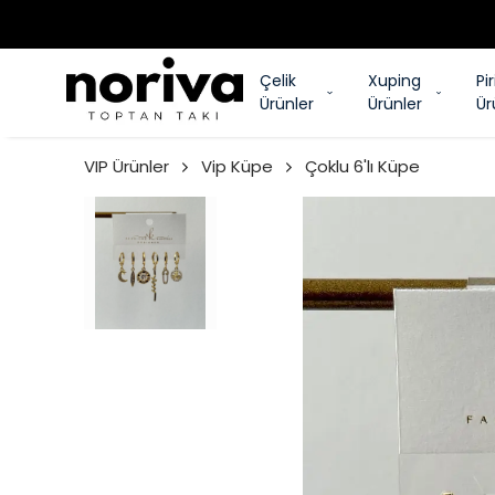
Çelik
Xuping
Pi
Ürünler
Ürünler
Ür
VIP Ürünler
Vip Küpe
Çoklu 6'lı Küpe