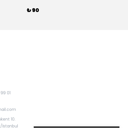
₺ 90
₺ 90
 99 01
mail.com
kent 10.
r/İstanbul