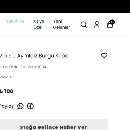
SunShine
Kişiye
Yeni
0
Özel
Gelenler
Vip 6'Lı Ay Yıldız Burgu Küpe
Ürün Kodu
:
FHJWKU0084
Stok
:
0
₺ 100
Paylaş
:
Stoğa Gelince Haber Ver