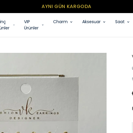
MİNİMUM SEPET TUTARI 500₺
rinç
VIP
Charm
Aksesuar
Saat
ünler
Ürünler