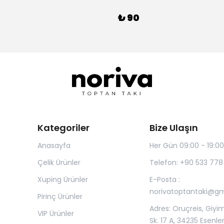
₺ 90
Kategoriler
Bize Ulaşın
Anasayfa
Her Gün 09:00 - 19:00
Çelik Ürünler
Telefon: +90 533 778
Xuping Ürünler
E-Posta :
norivatoptantaki@g
Pirinç Ürünler
Adres: Oruçreis, Giyim
VIP Ürünler
Sk. 17 A, 34235 Esenle