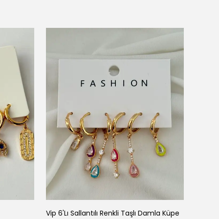
Vip 6'Lı Sallantılı Renkli Taşlı Damla Küpe
Vip Dam