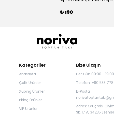
Vip 6'Lı İncili Kalpli Yonca Küpe
₺ 190
Kategoriler
Bize Ulaşın
Anasayfa
Her Gün 09:00 - 19:00
Çelik Ürünler
Telefon: +90 533 778
Xuping Ürünler
E-Posta :
norivatoptantaki@g
Pirinç Ürünler
Adres: Oruçreis, Giyim
VIP Ürünler
Sk. 17 A, 34235 Esenle