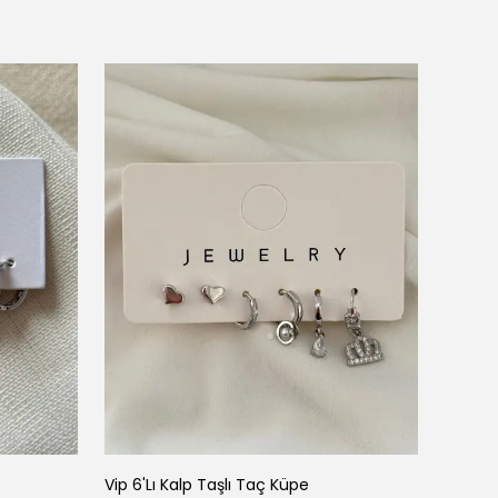
Vip 6'Lı Kalp Taşlı Taç Küpe
Vip 6'L