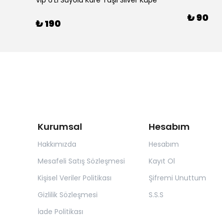
Vip 6'Lı Suyolu Kare Taşlı Silver Küpe
₺ 90
₺ 190
Kurumsal
Hesabım
Hakkımızda
Hesabım
Mesafeli Satış Sözleşmesi
Kayıt Ol
Kişisel Veriler Politikası
Şifremi Unuttum
Gizlilik Sözleşmesi
S.S.S
İade Politikası