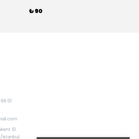
₺ 90
₺ 90
 99 01
mail.com
kent 10.
r/İstanbul