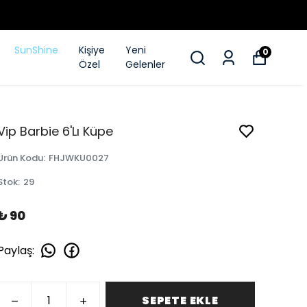
SunShine
Kişiye
Yeni
0
Özel
Gelenler
Vip Barbie 6'Lı Küpe
Ürün Kodu
:
FHJWKU0027
Stok
:
29
₺ 90
Paylaş
:
SEPETE EKLE