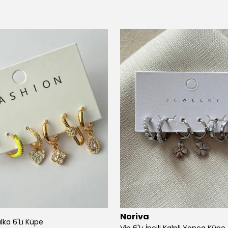
Noriva
alka 6'Lı Küpe