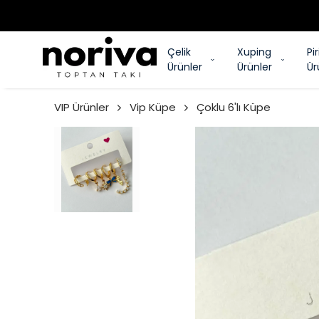
Çelik
Xuping
Pi
Ürünler
Ürünler
Ür
VIP Ürünler
Vip Küpe
Çoklu 6'lı Küpe