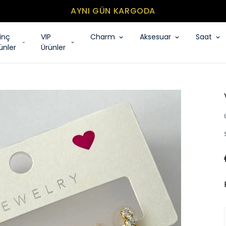
MİNİMUM SEPET TUTARI 500₺
rinç
VIP
Charm
Aksesuar
Saat
ünler
Ürünler