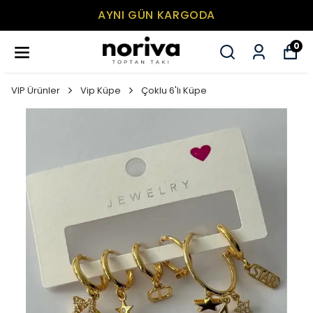
AYNI GÜN KARGODA
0
VIP Ürünler
Vip Küpe
Çoklu 6'lı Küpe