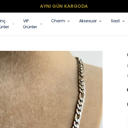
MİNİMUM SEPET TUTARI 500₺
rinç
VIP
Charm
Aksesuar
Saat
ünler
Ürünler