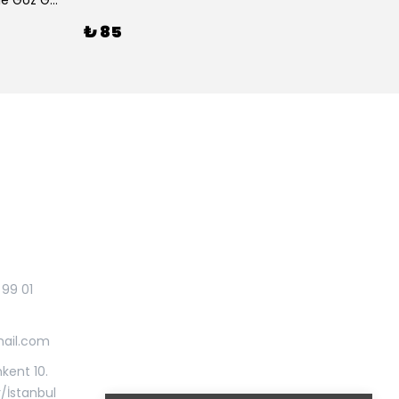
Çelik Dorikalı Renkli Taşlı Temple Göz Gold Kolye
₺ 85
₺ 80
 99 01
mail.com
kent 10.
r/İstanbul