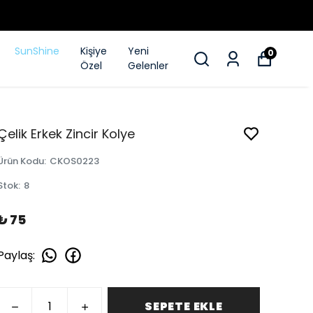
SunShine
Kişiye
Yeni
0
Özel
Gelenler
Çelik Erkek Zincir Kolye
Ürün Kodu
:
CKOS0223
Stok
:
8
₺ 75
Paylaş
:
SEPETE EKLE