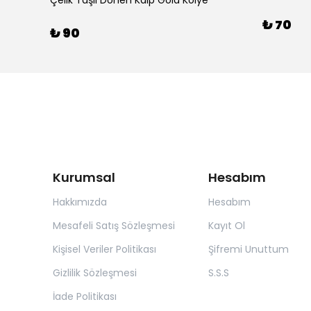
Çelik Taşlı Dönen Kalp Gold Kolye
₺ 70
₺ 90
Kurumsal
Hesabım
Hakkımızda
Hesabım
Mesafeli Satış Sözleşmesi
Kayıt Ol
Kişisel Veriler Politikası
Şifremi Unuttum
Gizlilik Sözleşmesi
S.S.S
İade Politikası