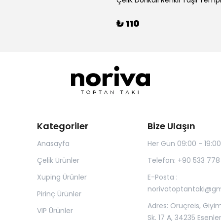
₺ 110
Kategoriler
Bize Ulaşın
Anasayfa
Her Gün 09:00 - 19:00
Çelik Ürünler
Telefon: +90 533 778
Xuping Ürünler
E-Posta :
norivatoptantaki@g
Pirinç Ürünler
Adres: Oruçreis, Giyim
VIP Ürünler
Sk. 17 A, 34235 Esenle