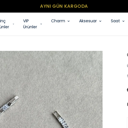
MİNİMUM SEPET TUTARI 500₺
rinç
VIP
Charm
Aksesuar
Saat
ünler
Ürünler