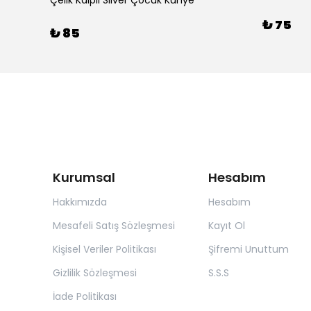
Çelik Taşlı Fatma Ana Eli Suyolu Gold Bileklik
Çelik Kalpli Silver Çocuk Künye
₺ 75
₺ 85
Kurumsal
Hesabım
Hakkımızda
Hesabım
Mesafeli Satış Sözleşmesi
Kayıt Ol
Kişisel Veriler Politikası
Şifremi Unuttum
Gizlilik Sözleşmesi
S.S.S
İade Politikası