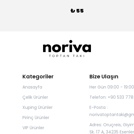
₺ 55
Kategoriler
Bize Ulaşın
Anasayfa
Her Gün 09:00 - 19:00
Çelik Ürünler
Telefon: +90 533 778
Xuping Ürünler
E-Posta :
norivatoptantaki@g
Pirinç Ürünler
Adres: Oruçreis, Giyim
VIP Ürünler
Sk. 17 A, 34235 Esenle