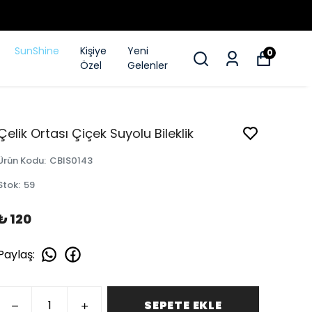
SunShine
Kişiye
Yeni
0
Özel
Gelenler
Çelik Ortası Çiçek Suyolu Bileklik
Ürün Kodu
:
CBIS0143
Stok
:
59
₺ 120
Paylaş
:
SEPETE EKLE