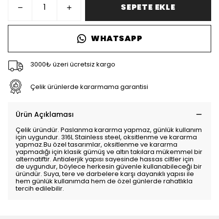
SEPETE EKLE
WHATSAPP
3000₺ üzeri ücretsiz kargo
Çelik ürünlerde kararmama garantisi
Ürün Açıklaması
Çelik üründür. Paslanma kararma yapmaz, günlük kullanım
için uygundur. 316L Stainless steel, oksitlenme ve kararma
yapmaz.Bu özel tasarımlar, oksitlenme ve kararma
yapmadığı için klasik gümüş ve altın takılara mükemmel bir
alternatiftir. Antialerjik yapısı sayesinde hassas ciltler için
de uygundur, böylece herkesin güvenle kullanabileceği bir
üründür. Suya, tere ve darbelere karşı dayanıklı yapısı ile
hem günlük kullanımda hem de özel günlerde rahatlıkla
tercih edilebilir.