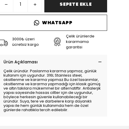
SEPETE EKLE
WHATSAPP
Çelik ürünlerde
3000₺ üzeri
kararmama
ücretsiz kargo
garantisi
Ürün Açıklaması
Çelik üründür. Paslanma kararma yapmaz, günlük
kullanım için uygundur. 316L Stainless steel,
oksitlenme ve kararma yapmaz.Bu özel tasarımlar,
oksitlenme ve kararma yapmadığı için klasik gümüş
ve altın takılara mükemmel bir alternatiftir. Antialerjik
yapısı sayesinde hassas ciltler için de uygundur,
böylece herkesin güvenle kullanabileceği bir
üründür. Suya, tere ve darbelere karşı dayanıklı
yapısı ile hem günlük kullanımda hem de özel
günlerde rahatlıkla tercih edilebilir.