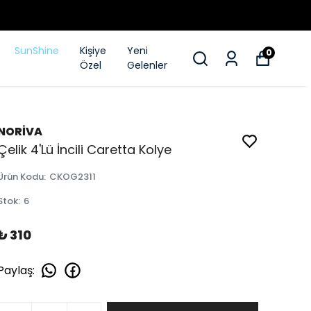
 500₺
SunShine
Kişiye
Yeni
0
Özel
Gelenler
NORİVA
Çelik 4'Lü İncili Caretta Kolye
Ürün Kodu
:
CKOG2311
Stok
:
6
₺ 310
Paylaş
: