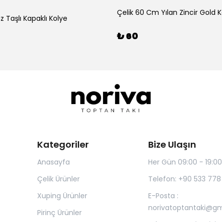
Çelik 60 Cm Yılan Zincir Gold 
z Taşlı Kapaklı Kolye
₺ 60
Kategoriler
Bize Ulaşın
Anasayfa
Her Gün 09:00 - 19:00
Çelik Ürünler
Telefon: +90 533 778
Xuping Ürünler
E-Posta :
norivatoptantaki@g
Pirinç Ürünler