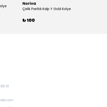
Noriva
Kolye
Çelik 
Çelik Parıltılı Kalp Y Gold Kolye
₺ 95
₺ 100
 99 01
mail.com