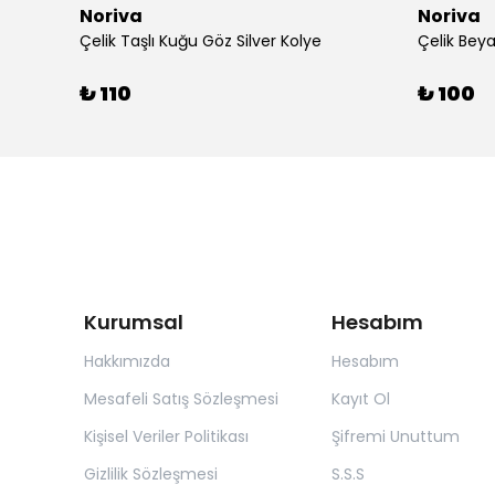
Noriva
Noriva
Çelik Taşlı Kuğu Göz Silver Kolye
Çelik Beya
₺ 110
₺ 100
Kurumsal
Hesabım
Hakkımızda
Hesabım
Mesafeli Satış Sözleşmesi
Kayıt Ol
Kişisel Veriler Politikası
Şifremi Unuttum
Gizlilik Sözleşmesi
S.S.S