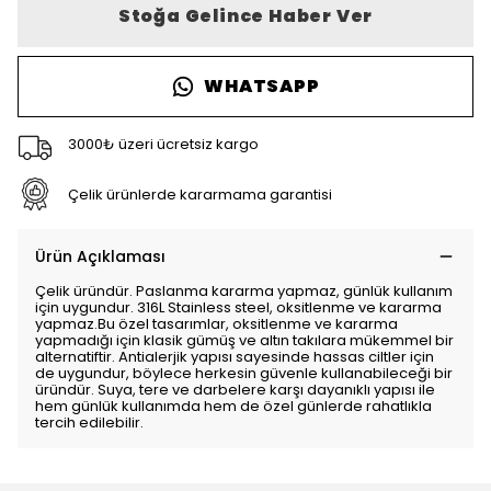
Stoğa Gelince Haber Ver
WHATSAPP
3000₺ üzeri ücretsiz kargo
Çelik ürünlerde kararmama garantisi
Ürün Açıklaması
Çelik üründür. Paslanma kararma yapmaz, günlük kullanım
için uygundur. 316L Stainless steel, oksitlenme ve kararma
yapmaz.Bu özel tasarımlar, oksitlenme ve kararma
yapmadığı için klasik gümüş ve altın takılara mükemmel bir
alternatiftir. Antialerjik yapısı sayesinde hassas ciltler için
de uygundur, böylece herkesin güvenle kullanabileceği bir
üründür. Suya, tere ve darbelere karşı dayanıklı yapısı ile
hem günlük kullanımda hem de özel günlerde rahatlıkla
tercih edilebilir.