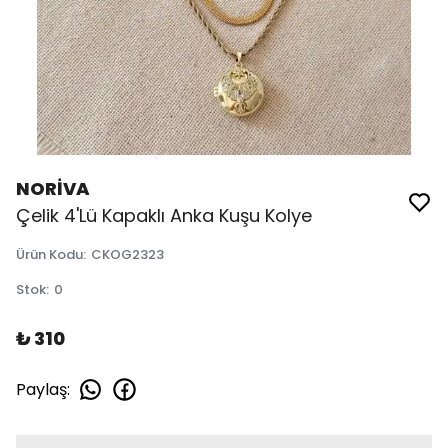
NORİVA
Çelik 4'Lü Kapaklı Anka Kuşu Kolye
Ürün Kodu
:
CKOG2323
Stok
:
0
₺ 310
Paylaş
: