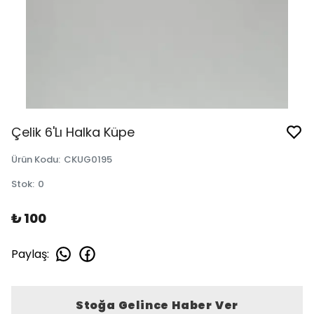
Çelik 6'Lı Halka Küpe
Ürün Kodu
:
CKUG0195
Stok
:
0
₺ 100
Paylaş
:
Stoğa Gelince Haber Ver