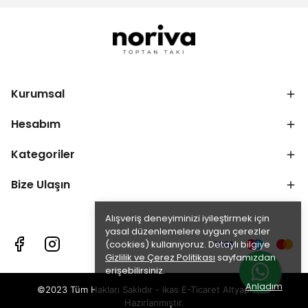
Kurumsal
Hesabım
Kategoriler
Bize Ulaşın
Alışveriş deneyiminizi iyileştirmek için
yasal düzenlemelere uygun çerezler
(cookies) kullanıyoruz. Detaylı bilgiye
Gizlilik ve Çerez Politikası
sayfamızdan
erişebilirsiniz.
Anladım
©2023 Tüm Hakları Saklıdır - ikas E-Ticaret
Altyapısı ile
Hazırlanmıştır.