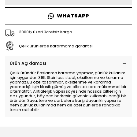
WHATSAPP
3000₺ üzeri ücretsiz kargo
Çelik ürünlerde kararmama garantisi
Ürün Açıklaması
Çelik üründür.Paslanma kararma yapmaz, günlük kullanım
için uygundur. 316L Stainless steel, oksitlenme ve kararma
yapmaz.Bu özel tasarımlar, oksitlenme ve kararma
yapmadığı için klasik gümüş ve altın takılara mükemmel bir
alternatiftir. Antialerjik yapısı sayesinde hassas ciltler için
de uygundur, böylece herkesin güvenle kullanabileceği bir
üründür. Suya, tere ve darbelere karşı dayanıklı yapısı ile
hem günlük kullanımda hem de özel günlerde rahatlıkla
tercih edilebilir.