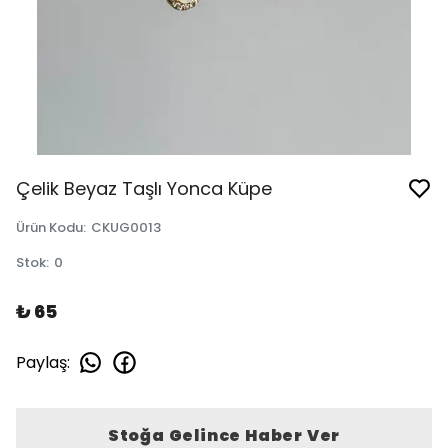
Çelik Beyaz Taşlı Yonca Küpe
Ürün Kodu
:
CKUG0013
Stok
:
0
₺ 65
Paylaş
:
Stoğa Gelince Haber Ver