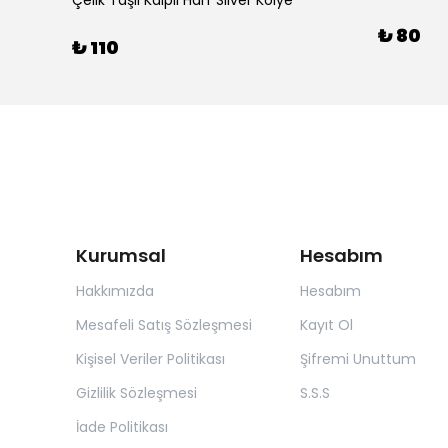
Çelik Taşlı Kalpli Harf Silver Kolye
₺ 80
₺ 110
Kurumsal
Hesabım
Hakkımızda
Hesabım
Mesafeli Satış Sözleşmesi
Kayıt Ol
Kişisel Veriler Politikası
Şifremi Unuttum
Gizlilik Sözleşmesi
S.S.S
İade Politikası