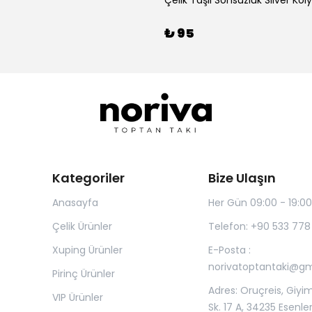
Çelik Taşlı Sonsuzluk Silver Kol
₺ 95
Kategoriler
Bize Ulaşın
Anasayfa
Her Gün 09:00 - 19:00
Çelik Ürünler
Telefon: +90 533 778
Xuping Ürünler
E-Posta :
norivatoptantaki@g
Pirinç Ürünler
Adres: Oruçreis, Giyim
VIP Ürünler
Sk. 17 A, 34235 Esenle