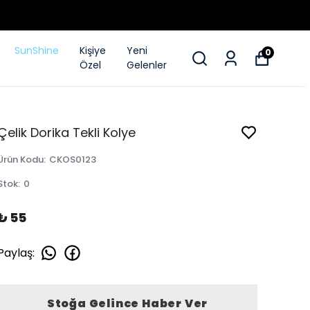
SunShine
Kişiye
Yeni
0
Özel
Gelenler
Çelik Dorika Tekli Kolye
Ürün Kodu
:
CKOS0123
Stok
:
0
₺ 55
Paylaş
:
Stoğa Gelince Haber Ver