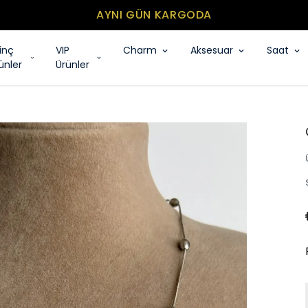
YNI GÜN KARGODA
rinç
VIP
Charm
Aksesuar
Saat
ünler
Ürünler