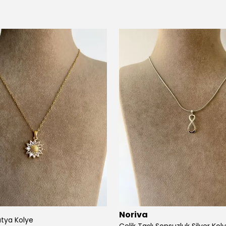
Noriva
atya Kolye