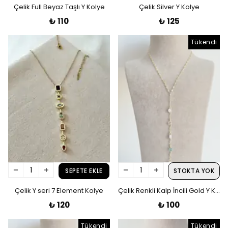
Çelik Full Beyaz Taşlı Y Kolye
Çelik Silver Y Kolye
₺ 110
₺ 125
Tükendi
SEPETE EKLE
STOKTA YOK
Çelik Y seri 7 Element Kolye
Çelik Renkli Kalp İncili Gold Y Kolye
₺ 120
₺ 100
Tükendi
Tükendi