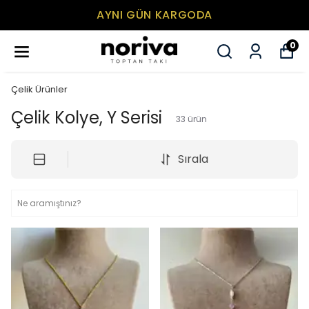
MİNİMUM SEPET TUTARI 500₺
0
Çelik Ürünler
Çelik Kolye, Y Serisi
33
ürün
Sırala