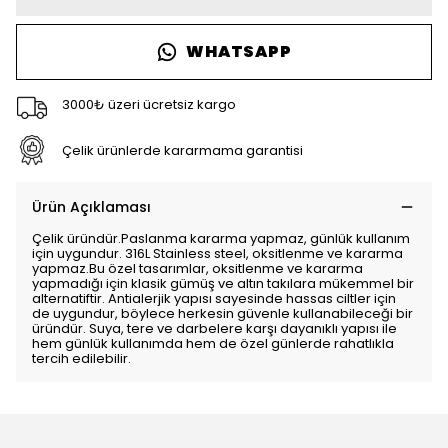
WHATSAPP
3000₺ üzeri ücretsiz kargo
Çelik ürünlerde kararmama garantisi
Ürün Açıklaması
Çelik üründür.Paslanma kararma yapmaz, günlük kullanım
için uygundur. 316L Stainless steel, oksitlenme ve kararma
yapmaz.Bu özel tasarımlar, oksitlenme ve kararma
yapmadığı için klasik gümüş ve altın takılara mükemmel bir
alternatiftir. Antialerjik yapısı sayesinde hassas ciltler için
de uygundur, böylece herkesin güvenle kullanabileceği bir
üründür. Suya, tere ve darbelere karşı dayanıklı yapısı ile
hem günlük kullanımda hem de özel günlerde rahatlıkla
tercih edilebilir.