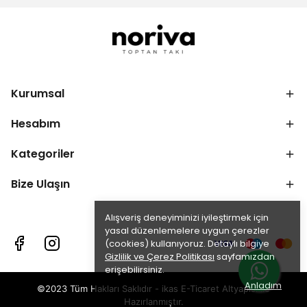
Kurumsal
Hesabım
Kategoriler
Bize Ulaşın
Alışveriş deneyiminizi iyileştirmek için
yasal düzenlemelere uygun çerezler
(cookies) kullanıyoruz. Detaylı bilgiye
Gizlilik ve Çerez Politikası
sayfamızdan
erişebilirsiniz.
Anladım
©2023 Tüm Hakları Saklıdır - ikas E-Ticaret
Altyapısı ile
Hazırlanmıştır.