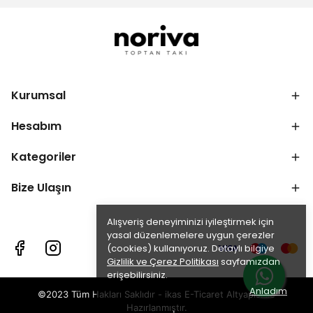
Kurumsal
Hesabım
Kategoriler
Bize Ulaşın
Alışveriş deneyiminizi iyileştirmek için
yasal düzenlemelere uygun çerezler
(cookies) kullanıyoruz. Detaylı bilgiye
Gizlilik ve Çerez Politikası
sayfamızdan
erişebilirsiniz.
Anladım
©2023 Tüm Hakları Saklıdır - ikas E-Ticaret
Altyapısı ile
Hazırlanmıştır.