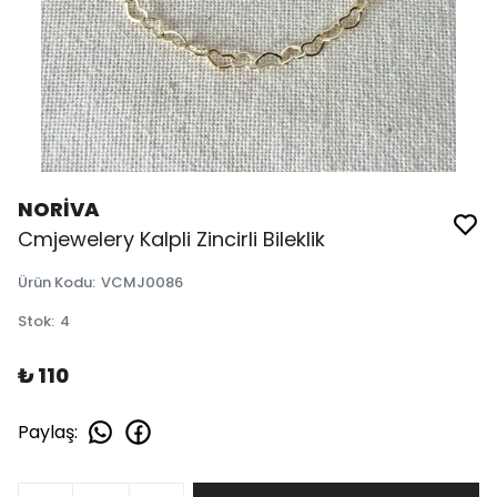
NORİVA
Cmjewelery Kalpli Zincirli Bileklik
Ürün Kodu
:
VCMJ0086
Stok
:
4
₺ 110
Paylaş
: