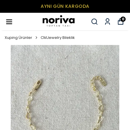
AYNI GÜN KARGODA
0
Xuping Ürünler
CMJewelry Bileklik