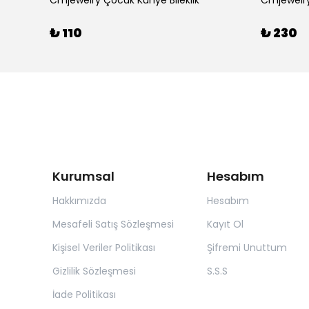
Cmjewelry Çocuk Künye Bileklik
Cmjewelry 
₺ 110
₺ 230
Kurumsal
Hesabım
Hakkımızda
Hesabım
Mesafeli Satış Sözleşmesi
Kayıt Ol
Kişisel Veriler Politikası
Şifremi Unuttum
Gizlilik Sözleşmesi
S.S.S
İade Politikası