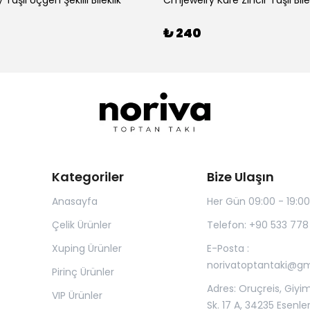
Taşlı Üçgen Şekilli Bileklik
Cmjewelry Kare Zincir Taşlı Bile
₺ 240
Kategoriler
Bize Ulaşın
Anasayfa
Her Gün 09:00 - 19:00
Çelik Ürünler
Telefon: +90 533 778
Xuping Ürünler
E-Posta :
norivatoptantaki@g
Pirinç Ürünler
Adres: Oruçreis, Giyim
VIP Ürünler
Sk. 17 A, 34235 Esenle