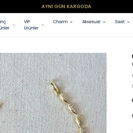
MİNİMUM SEPET TUTARI 500₺
rinç
VIP
Charm
Aksesuar
Saat
ünler
Ürünler