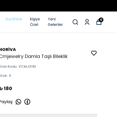
SunShine
Kişiye
Yeni
0
Özel
Gelenler
NORİVA
Cmjewelry Damla Taşlı Bileklik
Ürün Kodu
:
VCMJ0181
Stok
:
0
₺ 180
Paylaş
: