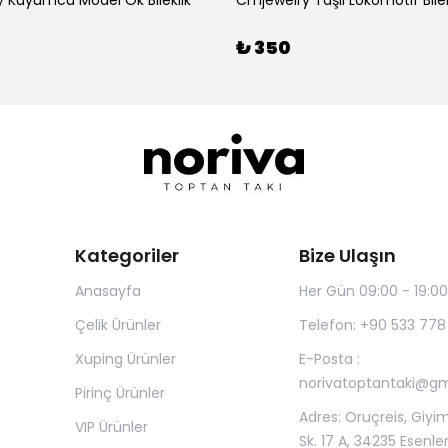
 Kuyumcu Model Ok Bileklik
Cmjewelry Taşlı Lokomotif Bilek
₺ 350
Kategoriler
Bize Ulaşın
Anasayfa
Her Gün 09:00 - 19:00
Çelik Ürünler
Telefon: +90 533 778
Xuping Ürünler
E-Posta :
norivatoptantaki@g
Pirinç Ürünler
Adres: Oruçreis, Giyim
VIP Ürünler
Sk. 17 A, 34235 Esenle