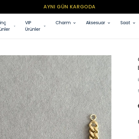
MİNİMUM SEPET TUTARI 500₺
rinç
VIP
Charm
Aksesuar
Saat
ünler
Ürünler