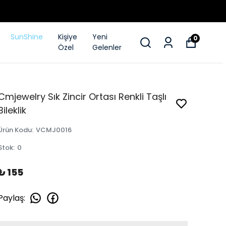
SunShine
Kişiye
Yeni
0
Özel
Gelenler
Cmjewelry Sık Zincir Ortası Renkli Taşlı
Bileklik
Ürün Kodu
:
VCMJ0016
Stok
:
0
₺ 155
Paylaş
: