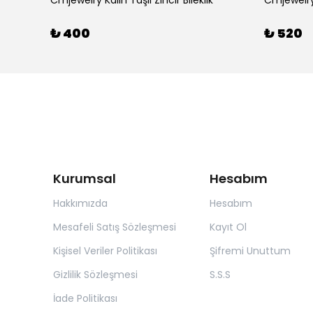
Cmjewelry Kalın Taşlı Zincir Bileklik
Cmjewelry
₺ 400
₺ 520
Kurumsal
Hesabım
Hakkımızda
Hesabım
Mesafeli Satış Sözleşmesi
Kayıt Ol
Kişisel Veriler Politikası
Şifremi Unuttum
Gizlilik Sözleşmesi
S.S.S
İade Politikası