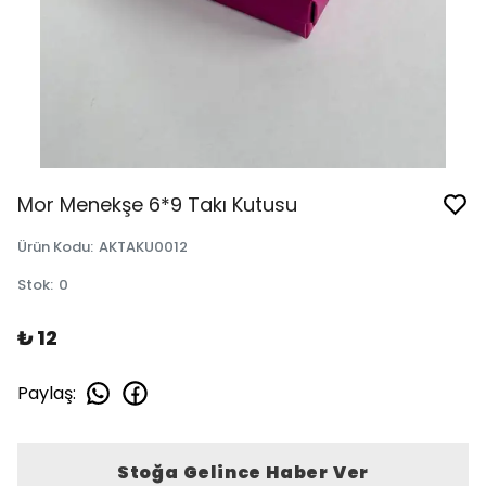
Mor Menekşe 6*9 Takı Kutusu
Ürün Kodu
:
AKTAKU0012
Stok
:
0
₺ 12
Paylaş
:
Stoğa Gelince Haber Ver