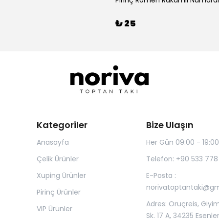
Pirinç Romen Rakamlı Numaral
₺ 25
Kategoriler
Bize Ulaşın
Anasayfa
Her Gün 09:00 - 19:00
Çelik Ürünler
Telefon: +90 533 778
Xuping Ürünler
E-Posta :
norivatoptantaki@g
Pirinç Ürünler
Adres: Oruçreis, Giyim
VIP Ürünler
Sk. 17 A, 34235 Esenle