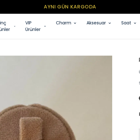
AYNI GÜN KARGODA
rinç
VIP
Charm
Aksesuar
Saat
ünler
Ürünler