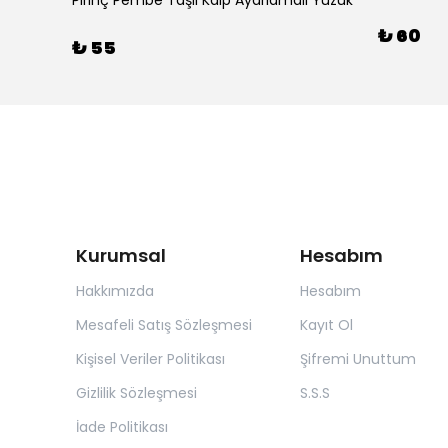
Pirinç Pembe Taşlı Kalp Ayarlamalı Yüzük
₺ 60
₺ 55
Kurumsal
Hesabım
Hakkımızda
Hesabım
Mesafeli Satış Sözleşmesi
Kayıt Ol
Kişisel Veriler Politikası
Şifremi Unuttum
Gizlilik Sözleşmesi
S.S.S
İade Politikası