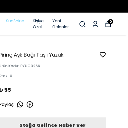
SunShine
Kişiye
Yeni
0
Özel
Gelenler
Pirinç Aşk Bağı Taşlı Yüzük
Ürün Kodu
:
PYUG0266
Stok
:
0
₺ 55
Paylaş
:
Stoğa Gelince Haber Ver