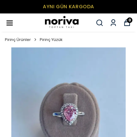
A
MİNİMUM SEPET TUTARI
0
Pirinç Ürünler
Pirinç Yüzük