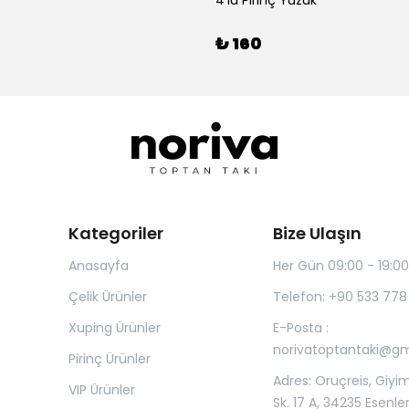
4'lü Pirinç Yüzük
₺ 160
Kategoriler
Bize Ulaşın
Anasayfa
Her Gün 09:00 - 19:00
Çelik Ürünler
Telefon: +90 533 778
Xuping Ürünler
E-Posta :
norivatoptantaki@g
Pirinç Ürünler
Adres: Oruçreis, Giyim
VIP Ürünler
Sk. 17 A, 34235 Esenle