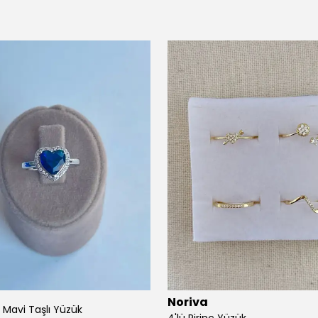
Noriva
p Mavi Taşlı Yüzük