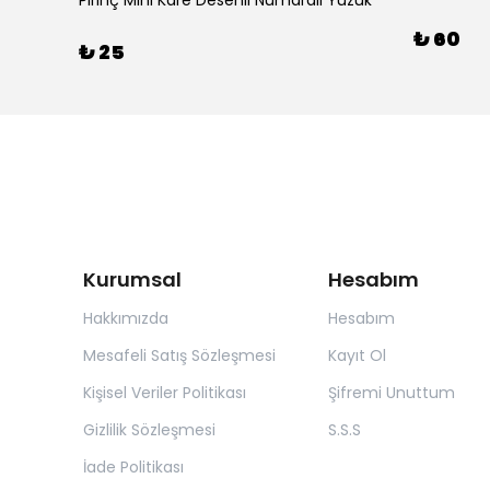
ük
Pirinç Mini Kare Desenli Numaralı Yüzük
₺ 60
₺ 25
Kurumsal
Hesabım
Hakkımızda
Hesabım
Mesafeli Satış Sözleşmesi
Kayıt Ol
Kişisel Veriler Politikası
Şifremi Unuttum
Gizlilik Sözleşmesi
S.S.S
İade Politikası