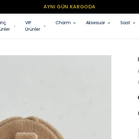
AYNI GÜN KARGODA
rinç
VIP
Charm
Aksesuar
Saat
ünler
Ürünler