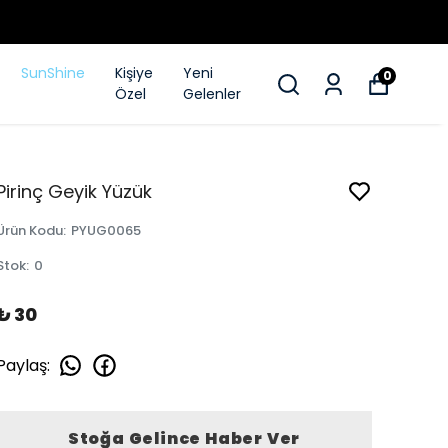
SunShine
Kişiye
Yeni
0
Özel
Gelenler
Pirinç Geyik Yüzük
Ürün Kodu
:
PYUG0065
Stok
:
0
₺ 30
Paylaş
:
Stoğa Gelince Haber Ver