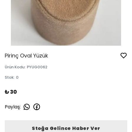
Pirinç Oval Yüzük
Ürün Kodu
:
PYUG0062
Stok
:
0
₺ 30
Paylaş
:
Stoğa Gelince Haber Ver