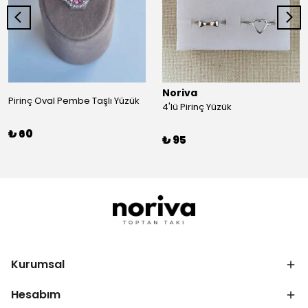
Noriva
Pirinç Oval Pembe Taşlı Yüzük
4'lü Pirinç Yüzük
₺ 60
₺ 95
Kurumsal
Hesabım