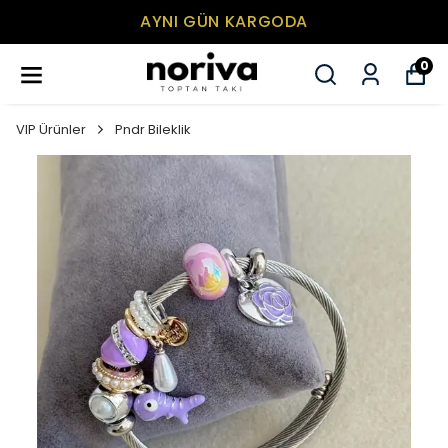
AYNI GÜN KARGODA
0
VIP Ürünler
Pndr Bileklik