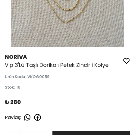
NORİVA
Vip 3'Lü Taşlı Dorikalı Petek Zincirli Kolye
Ürün Kodu
:
VKOG0059
Stok
:
16
₺ 280
Paylaş
: