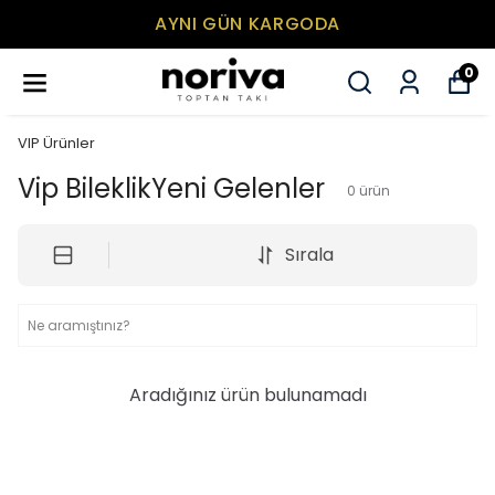
AYNI GÜN KARGODA
0
VIP Ürünler
Vip BileklikYeni Gelenler
0
ürün
Sırala
Aradığınız ürün bulunamadı