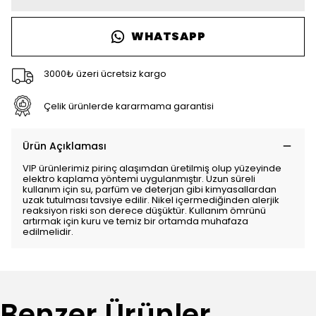
WHATSAPP
3000₺ üzeri ücretsiz kargo
Çelik ürünlerde kararmama garantisi
Ürün Açıklaması
VIP ürünlerimiz pirinç alaşımdan üretilmiş olup yüzeyinde
elektro kaplama yöntemi uygulanmıştır. Uzun süreli
kullanım için su, parfüm ve deterjan gibi kimyasallardan
uzak tutulması tavsiye edilir. Nikel içermediğinden alerjik
reaksiyon riski son derece düşüktür. Kullanım ömrünü
artırmak için kuru ve temiz bir ortamda muhafaza
edilmelidir.
Benzer Ürünler