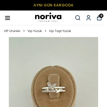
AYNI GÜN KARGODA
0
VIP Ürünler
Vip Yüzük
Vip Taşlı Yüzük