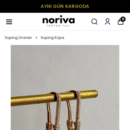
AYNI GÜN KARGODA
0
Xuping Ürünler
Xuping Küpe