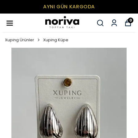
AYNI GÜN KARGODA
0
Xuping Ürünler
Xuping Küpe