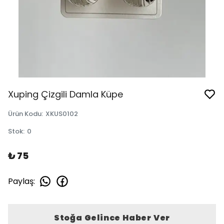
Xuping Çizgili Damla Küpe
Ürün Kodu
:
XKUS0102
Stok
:
0
₺ 75
Paylaş
:
Stoğa Gelince Haber Ver