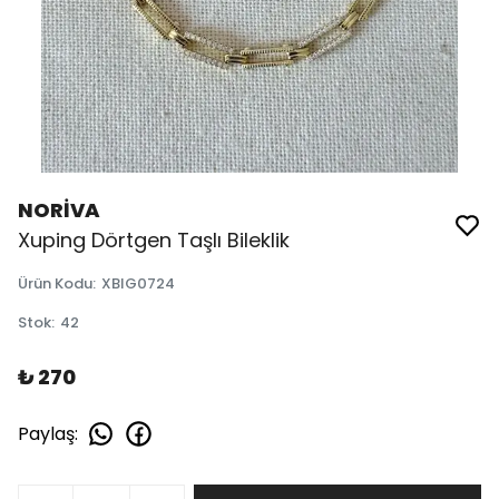
NORİVA
Xuping Dörtgen Taşlı Bileklik
Ürün Kodu
:
XBIG0724
Stok
:
42
₺ 270
Paylaş
: