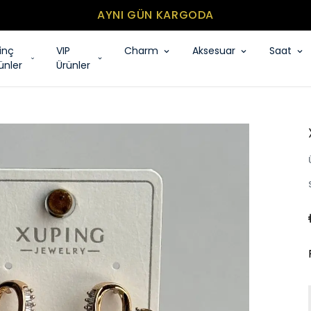
MİNİMUM SEPET TUTARI 500₺
rinç
VIP
Charm
Aksesuar
Saat
ünler
Ürünler