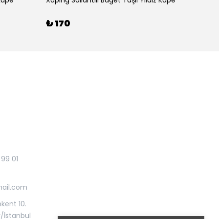
 Küpe
Xuping Sallantılı Baget Taşlı Yıldız Küpe
₺ 110
₺ 170
 99 01
mail.com
kent 10.
r/İstanbul