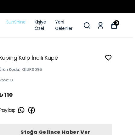
SunShine
Kişiye
Yeni
0
Özel
Gelenler
Xuping Kalp İncili Küpe
Ürün Kodu
:
XKUR0095
Stok
:
0
₺ 110
Paylaş
:
Stoğa Gelince Haber Ver