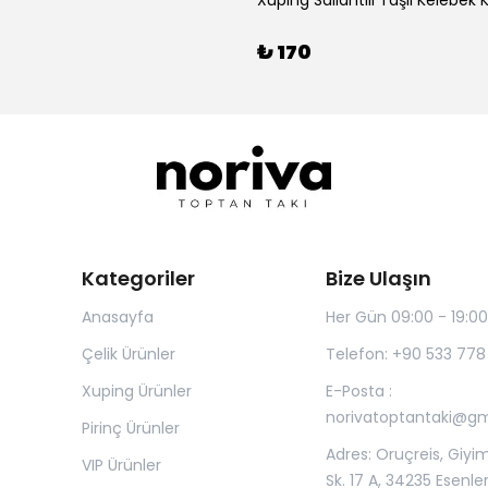
Xuping Sallantılı Taşlı Kelebek
₺ 170
Kategoriler
Bize Ulaşın
Anasayfa
Her Gün 09:00 - 19:00
Çelik Ürünler
Telefon: +90 533 778
Xuping Ürünler
E-Posta :
norivatoptantaki@g
Pirinç Ürünler
Adres: Oruçreis, Giyim
VIP Ürünler
Sk. 17 A, 34235 Esenle