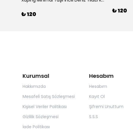
Xuping Minimal Taşlı İncili Deniz Yıldızı Küpe
₺ 120
₺ 120
Kurumsal
Hesabım
Hakkımızda
Hesabım
Mesafeli Satış Sözleşmesi
Kayıt Ol
Kişisel Veriler Politikası
Şifremi Unuttum
Gizlilik Sözleşmesi
S.S.S
İade Politikası