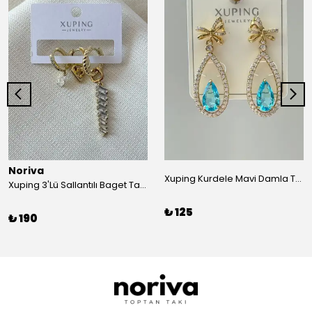
Noriva
Xuping Kurdele Mavi Damla Taşlı Küpe
Xuping 3'Lü Sallantılı Baget Taşlı Küpe
₺ 125
₺ 190