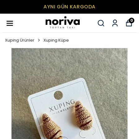
AYNI GÜN KARGODA
0
Xuping Ürünler
Xuping Küpe