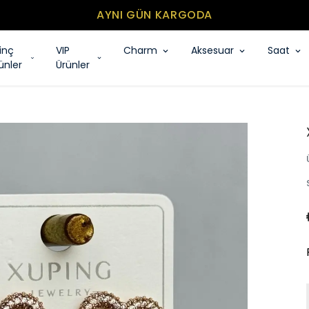
MİNİMUM SEPET TUTARI 500₺
rinç
VIP
Charm
Aksesuar
Saat
ünler
Ürünler