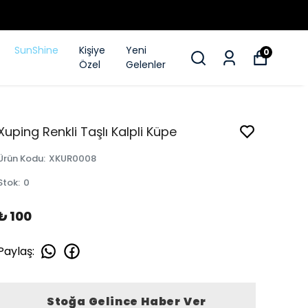
SunShine
Kişiye
Yeni
0
Özel
Gelenler
Xuping Renkli Taşlı Kalpli Küpe
Ürün Kodu
:
XKUR0008
Stok
:
0
₺ 100
Paylaş
:
Stoğa Gelince Haber Ver