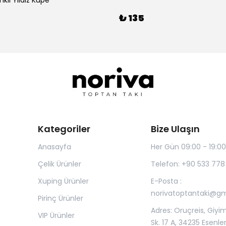
kli Yıldız Küpe
₺ 135
Kategoriler
Bize Ulaşın
Anasayfa
Her Gün 09:00 - 19:00
Çelik Ürünler
Telefon: +90 533 778
Xuping Ürünler
E-Posta :
norivatoptantaki@g
Pirinç Ürünler
Adres: Oruçreis, Giyim
VIP Ürünler
Sk. 17 A, 34235 Esenle