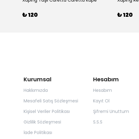
Xuping Taşlı Caretta Caretta Küpe
Xuping Ren
₺ 120
₺ 120
Kurumsal
Hesabım
Hakkımızda
Hesabım
Mesafeli Satış Sözleşmesi
Kayıt Ol
Kişisel Veriler Politikası
Şifremi Unuttum
Gizlilik Sözleşmesi
S.S.S
İade Politikası