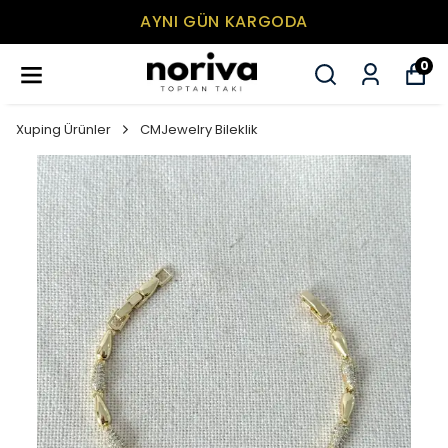
AYNI GÜN KARGODA
0
Xuping Ürünler
CMJewelry Bileklik