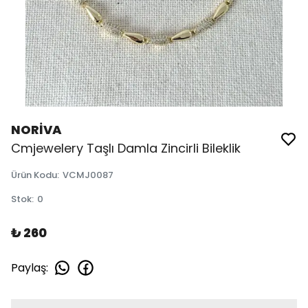
NORİVA
Cmjewelery Taşlı Damla Zincirli Bileklik
Ürün Kodu
:
VCMJ0087
Stok
:
0
₺ 260
Paylaş
: