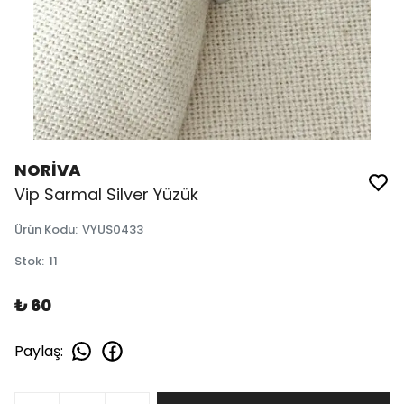
NORİVA
Vip Sarmal Silver Yüzük
Ürün Kodu
:
VYUS0433
Stok
:
11
₺ 60
Paylaş
: