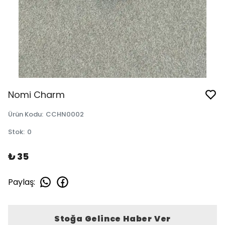
Nomi Charm
Ürün Kodu
:
CCHN0002
Stok
:
0
₺ 35
Paylaş
:
Stoğa Gelince Haber Ver